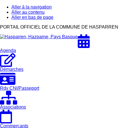
Aller à la navigation
Aller au contenu
Aller en bas de page
Hasparren,
PORTAIL OFFICIEL DE LA COMMUNE DE HASPARREN
Hazparne,
Pays
Basque
Agenda
Démarches
Rdv CNI/Passeport
Associations
Commerçants