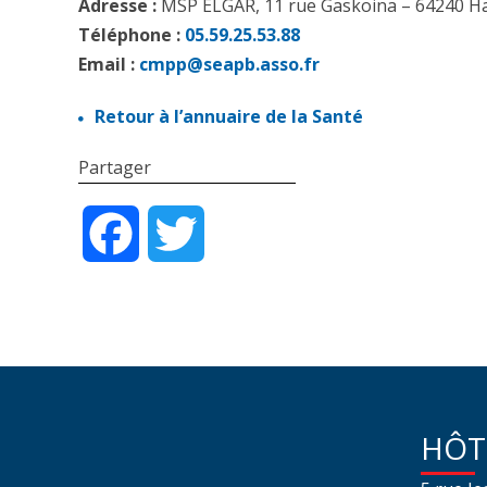
Adresse :
MSP ELGAR, 11 rue Gaskoina – 64240 H
Téléphone :
05.59.25.53.88
Email :
cmpp@seapb.asso.fr
Retour à l’annuaire de la Santé
Partager
Facebook
Twitter
HÔT