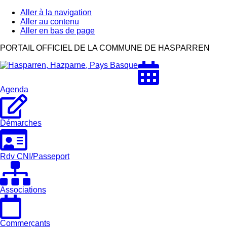
Aller à la navigation
Aller au contenu
Aller en bas de page
Hasparren,
PORTAIL OFFICIEL DE LA COMMUNE DE HASPARREN
Hazparne,
Pays
Basque
Agenda
Démarches
Rdv CNI/Passeport
Associations
Commerçants