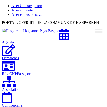
Aller à la navigation
Aller au contenu
Aller en bas de page
Hasparren,
PORTAIL OFFICIEL DE LA COMMUNE DE HASPARREN
Hazparne,
Pays
Basque
Agenda
Démarches
Rdv CNI/Passeport
Associations
Commerçants