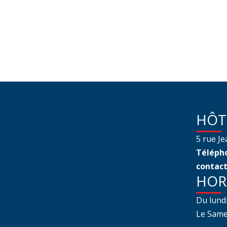
HÔT
5 rue J
Télépho
contact
HOR
Du lund
Le Samed