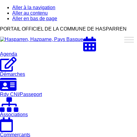
Aller à la navigation
Aller au contenu
Aller en bas de page
Hasparren,
PORTAIL OFFICIEL DE LA COMMUNE DE HASPARREN
Hazparne,
Pays
Basque
Agenda
Démarches
Rdv CNI/Passeport
Associations
Commerçants