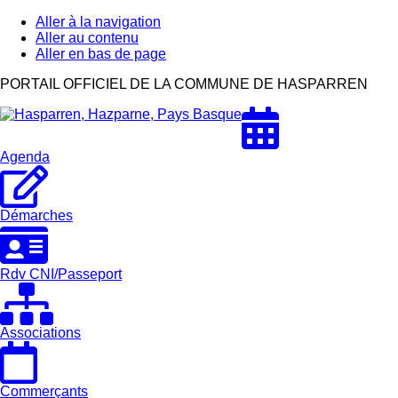
Aller à la navigation
Aller au contenu
Aller en bas de page
Hasparren,
PORTAIL OFFICIEL DE LA COMMUNE DE HASPARREN
Hazparne,
Pays
Basque
Agenda
Démarches
Rdv CNI/Passeport
Associations
Commerçants