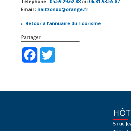
Téléphone :
05.59.29.62.88
ou
06.81.93.55.87
Email :
haitzondo@orange.fr
Retour à l’annuaire du Tourisme
Partager
Facebook
Twitter
HÔT
5 rue J