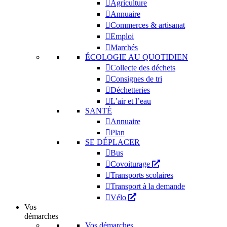
Agriculture
Annuaire
Commerces & artisanat
Emploi
Marchés
ÉCOLOGIE AU QUOTIDIEN
Collecte des déchets
Consignes de tri
Déchetteries
L’air et l’eau
SANTÉ
Annuaire
Plan
SE DÉPLACER
Bus
Covoiturage
Transports scolaires
Transport à la demande
Vélo
Vos
démarches
Vos démarches