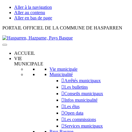
Aller à la navigation
Aller au contenu
Aller en bas de page
Hasparren,
PORTAIL OFFICIEL DE LA COMMUNE DE HASPARREN
Hazparne,
Pays
Basque
ACCUEIL
VIE
MUNICIPALE
Vie municipale
Municipalité
Arrêtés municipaux
Les bulletins
Conseils municipaux
Infos municipalité
Les élus
Open data
Les commissions
Services municipaux
Pays Basque