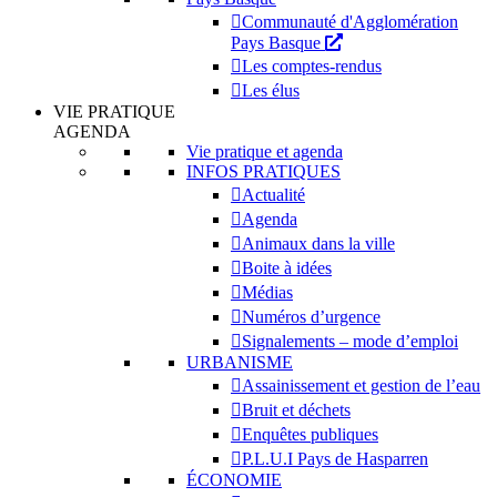
Communauté d'Agglomération
Pays Basque
Les comptes-rendus
Les élus
VIE PRATIQUE
AGENDA
Vie pratique et agenda
INFOS PRATIQUES
Actualité
Agenda
Animaux dans la ville
Boite à idées
Médias
Numéros d’urgence
Signalements – mode d’emploi
URBANISME
Assainissement et gestion de l’eau
Bruit et déchets
Enquêtes publiques
P.L.U.I Pays de Hasparren
ÉCONOMIE