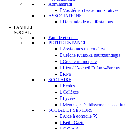
Administratif
Vos démarches administratives
ASSOCIATIONS
Demande de manifestations
FAMILLE
SOCIAL
Famille et social
PETITE ENFANCE
Assistantes maternelles
Crèche Kuluxka haurtzaindegia
Crèche municipale
Lieu d’Accueil Enfants-Parents
RPE
SCOLAIRE
Écoles
Collèges
Lycées
Menus des établissements scolaires
SOCIAL ET SÉNIORS
Aide à domicile
Bethi Gazte
C.C.A.S