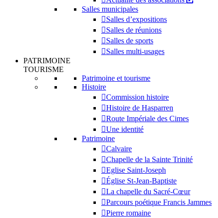
Salles municipales
Salles d’expositions
Salles de réunions
Salles de sports
Salles multi-usages
PATRIMOINE
TOURISME
Patrimoine et tourisme
Histoire
Commission histoire
Histoire de Hasparren
Route Impériale des Cimes
Une identité
Patrimoine
Calvaire
Chapelle de la Sainte Trinité
Eglise Saint-Joseph
Église St-Jean-Baptiste
La chapelle du Sacré-Cœur
Parcours poétique Francis Jammes
Pierre romaine