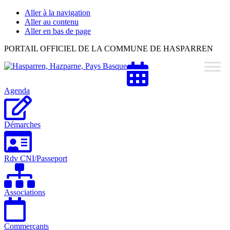
Aller à la navigation
Aller au contenu
Aller en bas de page
Hasparren,
PORTAIL OFFICIEL DE LA COMMUNE DE HASPARREN
Hazparne,
Pays
Basque
Agenda
Démarches
Rdv CNI/Passeport
Associations
Commerçants