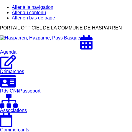
Aller à la navigation
Aller au contenu
Aller en bas de page
Hasparren,
PORTAIL OFFICIEL DE LA COMMUNE DE HASPARREN
Hazparne,
Pays
Basque
Agenda
Démarches
Rdv CNI/Passeport
Associations
Commerçants